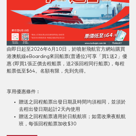
由即日起至2026年6月10日，於噴射飛航官方網站購買
港澳航線eBoarding來回船票(普通位)可享「買1送2」優
惠 (即買1張正價去程船票，送2張回程同行船票)，每程
船票低至$64。名額有限，先到先得。
享用優惠條件︰
贈送之回程船票出發日期及時間均須相同，並須於
去程出發日期起計2天內使用
贈送之回程船票適用於日航航班；如需改乘夜航航
班，每張回程船票加收$30