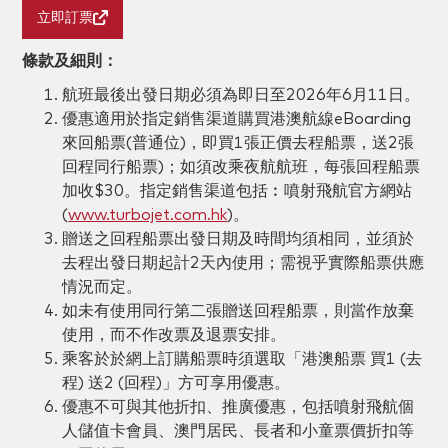
立即訂票
條款及細則：
航班最後出發日期必須為即日至2026年6月11日。
優惠適用於指定銷售渠道購買港澳航線eBoarding
來回船票(普通位)，即買1張正價去程船票，送2張
回程同行船票)；如須改乘夜航航班，每張回程船票
加收$30。指定銷售渠道包括︰噴射飛航官方網站
(
www.turbojet.com.hk
)。
贈送之回程船票出發日期及時間均須相同，並須於
去程出發日期起計2天內使用；需視乎實際船票供應
情況而定。
如未有使用同行第二張贈送回程船票，則當作放棄
使用，而不作改票及退票安排。
乘客於於網上訂購船票時須選取「港澳船票 買1 (去
程) 送2 (回程)」方可享用優惠。
優惠不可與其他折扣、推廣優惠，包括噴射飛航個
人儲值卡會員、澳門居民、長者和小童票價折扣等