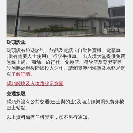
碼頭設施
碼頭設有旅遊諮詢、飲品及電話卡自動售賣機，電瓶車
(供有需要人士使用)、行李手推車、 出入境大堂提供免費
無線上網。 商舖、旅行社、兌換店、餐飲店及育嬰室等
設施將於稍後陸續投入運作。請瀏覽澳門海事及水務局網
頁
了解詳情
。
碼頭離境及入境路線示意圖
交通接駁
碼頭外設有公共交通(巴士與的士)及酒店娛樂場免費穿梭
巴士站點。
以上資料如有任何變更，恕不另行通知。