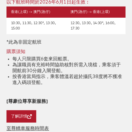
以下航班時間於2026年6月1日起生效︰
香港(上環) -> 澳門(氹仔)
澳門(氹仔) -> 香港(上環)
10:30, 11:30, 12:30*, 13:30,
12:30, 13:30, 14:30*, 16:00,
15:00
17:30
*此為非固定航班
購票須知
每人只限購買6套來回船票。
為讓職員有充裕時間協助核對所需入境檔，乘客須于
開航前30分鐘入閘登船。
按香港當局指示，乘客體溫若超於攝氏38度將不獲准
進入碼頭登船。
[尊豪位尊享新服務]
了解詳情
至尊轎車服務時間表