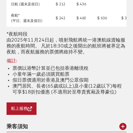
日航 (週末及假日)
$ 212
$ 436
夜航*
$ 242
$ 460
$ 636
$ 3,64
(平日、週末及假日)
*夜航時段
由2025年11月24日起，噴射飛航將統一港澳航線渡輪服
務的夜航時間。 凡於18:30或之後開出的航班將被界定為
夜航，而夜航服務的票價將維持不變。
備註:
票價以港幣計算並已包括香港離境稅
小童年滿一歲必須購買船票
假日票價適用於香港及澳門公眾假期
澳門居民、長者(65歲或以上)及小童(12歲以下)每程
可享$18折扣優惠 (不適用於至尊貴賓厢及尊豪位)
船上服務
乘客須知