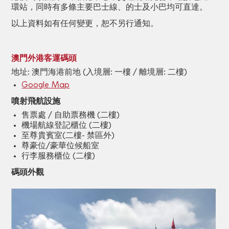
環站，同時有多條主要巴士線、的士及小巴均可直達。
以上資料如有任何變更，恕不另行通知。
澳門外港客運碼頭
地址: 澳門海港前地 (入境層: 一樓 / 離境層: 二樓)
Google Map
噴射飛航設施
售票處 / 自助票務機 (二樓)
機場航線登記櫃位 (二樓)
至尊貴賓室(二樓- 禁區外)
尊豪位/豪華位候船室
行李服務櫃位 (二樓)
碼頭外觀