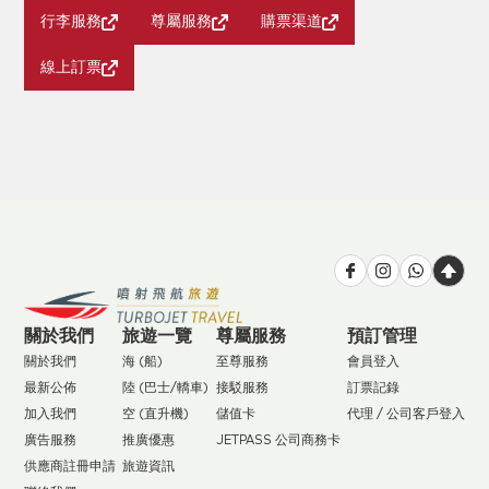
行李服務
尊屬服務
購票渠道
線上訂票
關於我們
旅遊一覽
尊屬服務
預訂管理
關於我們
海 (船)
至尊服務
會員登入
最新公佈
陸 (巴士/轎車)
接駁服務
訂票記錄
加入我們
空 (直升機)
儲值卡
代理 / 公司客戶登入
廣告服務
推廣優惠
JETPASS 公司商務卡
供應商註冊申請
旅遊資訊