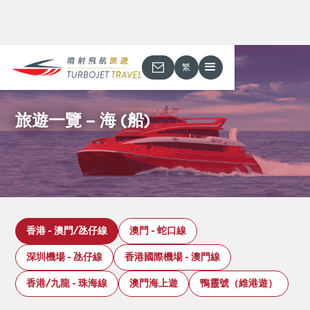
繁
旅遊一覽 – 海 (船)
香港 - 澳門/氹仔線
澳門 - 蛇口線
深圳機場 - 氹仔線
香港國際機場 - 澳門線
香港/九龍 - 珠海線
澳門海上遊
鴨靈號（維港遊）