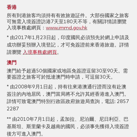
香港
所有到港旅客均須持有有效旅遊証件。大部份國家之旅客
可無需入境簽證訪港7天至180天不等，有關詳情請瀏覽
入境事務處網頁：
www.immd.gov.hk
* 由2017年1月23日起，印度國民必須預先於網上申請及
成功辦妥預辦入境登記，才可免簽證前來香港旅遊。詳情
請瀏覽
入境事務處網頁
。
澳門
澳門給予超過50個國家或地區免簽證逗留30至90天。需
要簽證之旅客可於抵達澳門時申請，可逗留30天。
* 由2008年9月1日起，持有往來港澳通行證而沒有赴澳
簽注的內地居民，澳門當局將不允許其經香港進入澳門。
詳情可致電澳門特別行政區政府旅遊局查詢，電話: 2857
2287
** 由2010年7月1日起，孟加拉、尼泊爾、尼日利亞、巴
基斯坦、斯里蘭卡及越南的國民，必須事先獲得入境簽證
後方可進入澳門。