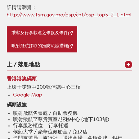
詳情請瀏覽：
http://www.fsm.gov.mo/psp/cht/psp_top5_2_1.html
乘客及行李載運之條款及條件
噴射飛航採取的預防流感措施
上 / 落船地點
香港港澳碼頭
上環干諾道中200號信德中心三樓
Google Map
碼頭設施
噴射飛航售票處 / 自助票務機
噴射飛航至尊貴賓室/服務中心 (地下103舖)
行李服務櫃位 – 行李托運
候船大堂 / 豪華位候船室 / 免稅店
澳門旅遊局、旅行社、購物商場、各種食肆、銀行、