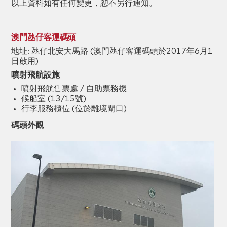
以上資料如有任何變更，恕不另行通知。
澳門氹仔客運碼頭
地址: 氹仔北安大馬路 (澳門氹仔客運碼頭於2017年6月1
日啟用)
噴射飛航設施
噴射飛航售票處 / 自助票務機
候船室 (13/15號)
行李服務櫃位 (位於離境閘口)
碼頭外觀