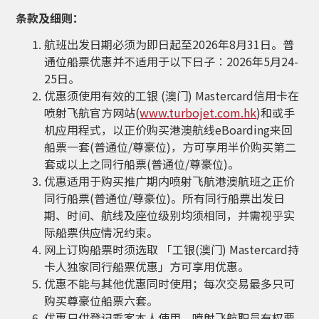
条款及细则
：
航班出发日期必须为
即日起至2026年8月31日
。普
通位船票优惠并不适用于以下日子︰
2026年5月24-
25日。
优惠须使用有效的工银 (澳门) Mastercard信用卡在
喷射飞航官方网站(
www.turbojet.com.hk
)和或手
机应用程式，以正价购买港澳航线eBoarding来回
船票一套(普通位/尊豪位)，方可享用半价购买第二
套或以上之同行船票(普通位/尊豪位)。
优惠适用于购买推广期内喷射飞航港澳航班之正价
同行船票(普通位/尊豪位)。所有同行船票出发日
期、时间、航线及座位级别均须相同，并需视乎实
际船票供应情况约束。
网上订购船票时须选取 「
工银(澳门)
Mastercard持
卡人独家同行船票优惠」方可享用优惠。
优惠不能与其他优惠同时使用；每次交易最多只可
购买尊豪位船票六套。
优惠只供登记乘客本人使用。喷射飞航职员有权要