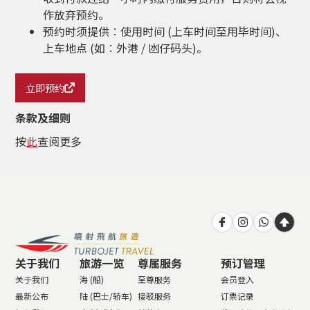
作放弃预约。
预约时须提供︰使用时间 (上车时间至用毕时间)、
上车地点 (如︰外港 / 凼仔码头)。
立即预约
条款及细则
按
此
查阅更多
关于我们
旅游一览
尊属服务
预订管理
关于我们
海 (船)
至尊服务
会员登入
最新公布
陆 (巴士/轿车)
接驳服务
订票记录