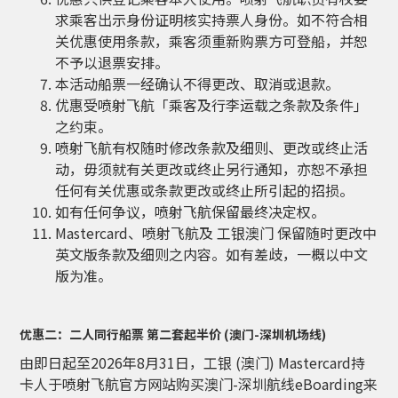
求乘客出示身份证明核实持票人身份。如不符合相
关优惠使用条款，乘客须重新购票方可登船，并恕
不予以退票安排。
本活动船票一经确认不得更改、取消或退款。
优惠受喷射飞航「乘客及行李运载之条款及条件」
之约束。
喷射飞航有权随时修改条款及细则、更改或终止活
动，毋须就有关更改或终止另行通知，亦恕不承担
任何有关优惠或条款更改或终止所引起的招损。
如有任何争议，喷射飞航保留最终决定权。
Mastercard、喷射飞航及 工银澳门 保留随时更改中
英文版条款及细则之内容。如有差歧，一概以中文
版为准。
优惠二：二人同行船票 第二套起半价 (澳门-深圳机场线)
由即日起至2026年8月31日
，工银 (澳门) Mastercard持
卡人于喷射飞航官方网站购买澳门-深圳航线eBoarding来