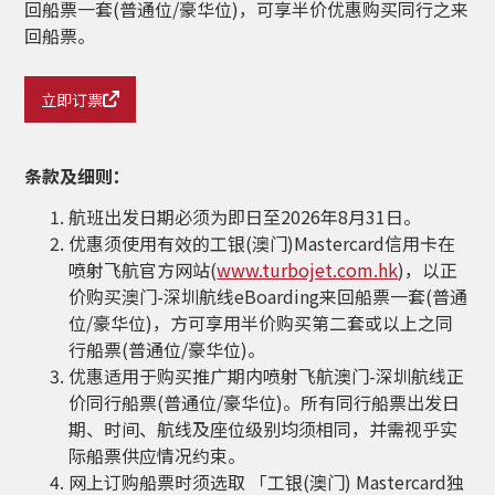
回船票一套(普通位/豪华位)，可享半价优惠购买同行之来
回船票。
立即订票
条款及细则：
航班出发日期必须为
即日至2026年8月31日
。
优惠须使用有效的工银(澳门)Mastercard信用卡在
喷射飞航官方网站(
www.turbojet.com.hk
)，以正
价购买澳门-深圳航线eBoarding来回船票一套(普通
位/豪华位)，方可享用半价购买第二套或以上之同
行船票(普通位/豪华位)。
优惠适用于购买推广期内喷射飞航澳门-深圳航线正
价同行船票(普通位/豪华位)。所有同行船票出发日
期、时间、航线及座位级别均须相同，并需视乎实
际船票供应情况约束。
网上订购船票时须选取 「工银(澳门) Mastercard独