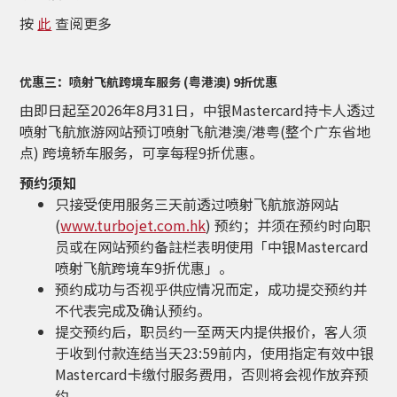
按
此
查阅更多
优惠三：喷射飞航跨境车服务 (粤港澳) 9折优惠
由即日起至2026年8月31日，中银Mastercard持卡人透过
喷射飞航旅游网站预订喷射飞航港澳/港粤(整个广东省地
点) 跨境轿车服务，可享每程9折优惠。
预约须知
只接受使用服务三天前透过喷射飞航旅游网站
(
www.turbojet.com.hk
) 预约；并须在预约时向职
员或在网站预约备註栏表明使用「中银Mastercard
喷射飞航跨境车9折优惠」。
预约成功与否视乎供应情况而定，成功提交预约并
不代表完成及确认预约。
提交预约后，职员约一至两天内提供报价，客人须
于收到付款连结当天23:59前内，使用指定有效中银
Mastercard卡缴付服务费用，否则将会视作放弃预
约。