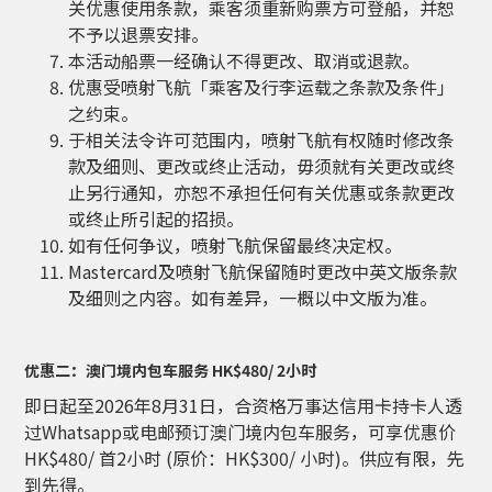
关优惠使用条款，乘客须重新购票方可登船，并恕
不予以退票安排。
本活动船票一经确认不得更改、取消或退款。
优惠受喷射飞航「乘客及行李运载之条款及条件」
之约束。
于相关法令许可范围内，喷射飞航有权随时修改条
款及细则、更改或终止活动，毋须就有关更改或终
止另行通知，亦恕不承担任何有关优惠或条款更改
或终止所引起的招损。
如有任何争议，喷射飞航保留最终决定权。
Mastercard及喷射飞航保留随时更改中英文版条款
及细则之内容。如有差异，一概以中文版为准。
优惠二：澳门境内包车服务 HK$480/ 2小时
即日起至2026年8月31日，合资格万事达信用卡持卡人透
过Whatsapp或电邮预订澳门境内包车服务，可享优惠价
HK$480/ 首2小时 (原价：HK$300/ 小时)。供应有限，先
到先得。