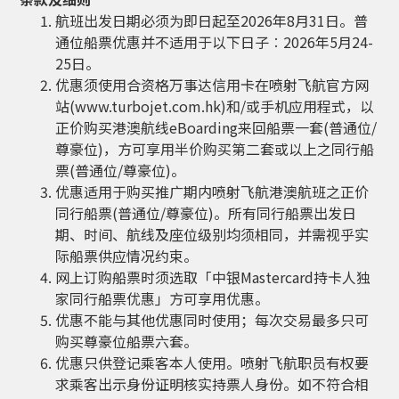
航班出发日期必须为即日起至2026年8月31日。普
通位船票优惠并不适用于以下日子︰2026年5月24-
25日。
优惠须使用合资格万事达信用卡在喷射飞航官方网
站(www.turbojet.com.hk)和/或手机应用程式，以
正价购买港澳航线eBoarding来回船票一套(普通位/
尊豪位)，方可享用半价购买第二套或以上之同行船
票(普通位/尊豪位)。
优惠适用于购买推广期内喷射飞航港澳航班之正价
同行船票(普通位/尊豪位)。所有同行船票出发日
期、时间、航线及座位级别均须相同，并需视乎实
际船票供应情况约束。
网上订购船票时须选取「中银Mastercard持卡人独
家同行船票优惠」方可享用优惠。
优惠不能与其他优惠同时使用；每次交易最多只可
购买尊豪位船票六套。
优惠只供登记乘客本人使用。喷射飞航职员有权要
求乘客出示身份证明核实持票人身份。如不符合相