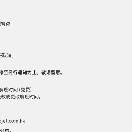
起暂停。
航班取消。
停至另行通知为止。敬请留意。
班时间 (免费)；
退款或更改航班时间。
t.com.hk
页公布。