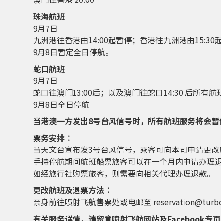
珠海航班
9月7日
九洲港往香港由14:00起暂停；香港往九洲港由15:30
9月8日暂定全日停航。
蛇口航班
9月7日
蛇口往澳门13:00后；以及澳门往蛇口14:30 后所有
9月8日全日停航
当港澳一方发出8号台风信号时，所有航班服务将会暂
票务安排︰
当天文台宣布发3号台风信号，乘客可向本司申请更改航
手持停航期间航班船票旅客可以在一个月内申请办理
如经旅行社购票旅客，则需要向相关代理办理退款。
更改航班及退票方法︰
亲身前往喷射飞航售票处或电邮至 reservation@turboje
有关服务详情，请留意喷射飞航网站及Facebook专