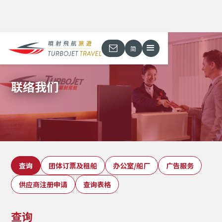
简
联络我们
查询
团体订票及租船
办公室/船厂
广告服务
供应商注册申请
查询表格
查询