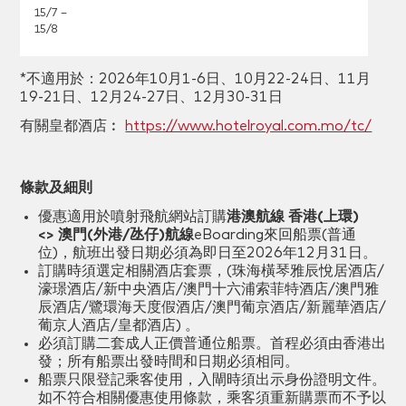
15/7 –
15/8
*不適用於：2026年10月1-6日、10月22-24日、11月
19-21日、12月24-27日、12月30-31日
有關皇都酒店︰
https://www.hotelroyal.com.mo/tc/
條款及細則
優惠適用於噴射飛航網站訂購
港澳航線
香港(上環)
<> 澳門(外港/氹仔)航線
eBoarding來回船票(普通
位)，航班出發日期必須為即日至2026年12月31日。
訂購時須選定相關酒店套票，(珠海橫琴雅辰悅居酒店/
濠璟酒店/新中央酒店/澳門十六浦索菲特酒店/澳門雅
辰酒店/鷺環海天度假酒店/澳門葡京酒店/新麗華酒店/
葡京人酒店/皇都酒店) 。
必須訂購二套成人正價普通位船票。首程必須由香港出
發；所有船票出發時間和日期必須相同。
船票只限登記乘客使用，入閘時須出示身份證明文件。
如不符合相關優惠使用條款，乘客須重新購票而不予以