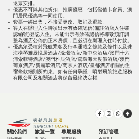
退票安排。
優惠不可與其他折扣、推廣優惠，包括儲值卡會員、澳
門居民優惠等一同使用。
套票一經出售，不接受更改、取消及退款。
客人在辦理入住時須出示有效確認信(備註酒店入住確
認編號)登記入住。未能出示有效確認信將導致預訂調
整為酒店公佈的正常房價，且必須在辦理入住時付款。
優惠須受噴射飛航乘客及行李運載之條款及條件以及珠
海橫琴雅辰悅居酒店/濠璟酒店/新中央酒店/澳門十六
浦索菲特酒店/澳門雅辰酒店/鷺環海天度假酒店/澳門
葡京酒店/新麗華酒店/葡京人酒店/皇都酒店相關的住
宿條款細則所約束。
如有任何爭議，噴射飛航旅遊服務
有限公司及相關酒店將保留最終決定權。
關於我們
旅遊一覽
尊屬服務
預訂管理