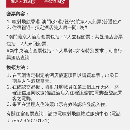
葡京人酒店
皇都酒店
套票內容：
噴射飛航香港-澳門(外港/氹仔)航線2人船票(普通位)*
住宿禮遇– 指定酒店雙人房一間1晚#
*澳門葡京人酒店套票包括：2人去程船票；其餘酒店套票
包括：2人來回船票。
#新中央酒店套票包括：2人早餐
#如有特別要求，可自行
與酒店查詢
換領方法：
在官網選定指定的酒店優惠項目以購買套票，出發日
期為入住酒店當天。
在確認交易後，噴射飛航職員在第三個工作天內，將
確認信連同收據(備註酒店入住確認編號)電郵至登記乘
客之電郵。
乘客在辦理入住時須出示有效確認信登記入住。
有關住宿套票查詢，請致電噴射飛航旅遊服務中心 (電話
︰+852 3602 0131)