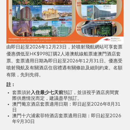
由即日起至2026年12月23日，於噴射飛航網站可享套票
優惠價低至HK$998訂購2人港澳航線船票連澳門酒店套
票。套票適用日期為即日起至2026年12月31日。優惠受
噴射飛航及有關酒店住宿禮遇有關條款及細則約束。名額
有限，先到先得。
註︰
套票須於
入住最少七天前
預訂，並須視乎酒店房間實
際供應情況而定，建議盡早預訂。
澳門葡京酒店套票適用日期：即日起至2026年8月31
日
澳門十六浦索菲特酒店
套票適用日期：即日起至2026
年9月30日