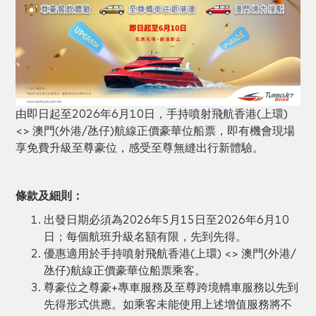
由即日起至2026年6月10日，手持噴射飛航香港(上環)
<> 澳門(外港/氹仔)航線正價豪華位船票，即有機會現場
享免費升級至尊豪位，感受至尊無縫出行新體驗。
條款及細則：
出發日期必須為2026年5月15日至2026年6月10
日；每個航班升級名額有限，先到先得。
優惠適用於手持噴射飛航香港(上環) <> 澳門(外港/
氹仔)航線正價豪華位船票乘客。
尊豪位之尊豪+專車服務及至尊跨境轎車服務以先到
先得形式供應。如乘客未能使用上述增值服務將不