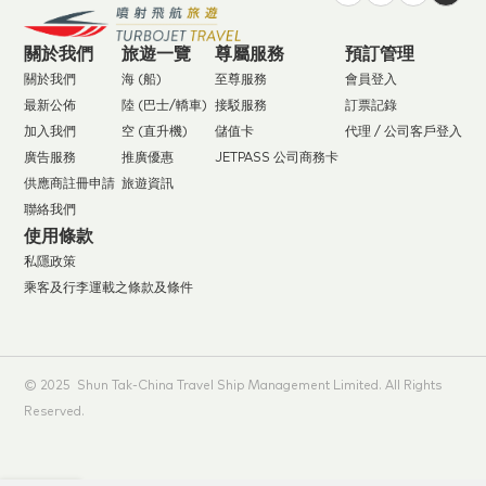
關於我們
旅遊一覽
尊屬服務
預訂管理
關於我們
海 (船)
至尊服務
會員登入
最新公佈
陸 (巴士/轎車)
接駁服務
訂票記錄
加入我們
空 (直升機)
儲值卡
代理 / 公司客戶登入
廣告服務
推廣優惠
JETPASS 公司商務卡
供應商註冊申請
旅遊資訊
聯絡我們
使用條款
私隱政策
乘客及行李運載之條款及條件
© 2025 Shun Tak-China Travel Ship Management Limited. All Rights
Reserved.