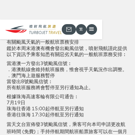
繁
返回
有關颱風天氣的一般航班票務安排
鑑於本周末港澳有機會發出颱風信號，噴射飛航謹此提供
以下資訊予乘客知悉有關惡劣天氣的一般航班票務安排︰
當港澳一方發出3號颱風信號︰
．港澳航線會維持航班服務，惟會視乎天氣況作出調整。
．澳門海上遊服務暫停
當發出8號颱風信號︰
所有航班服務將會暫停至另行通知為止。
‍根據珠海高速客輪有限公司通告︰
7月19日
珠海往香港 15:00起停航至另行通知
香港往珠海 17:30起停航至另行通知
當天文台宣佈發3號颱風信號，乘客可向本司申請更改航
班時間 (免費)；手持停航期間航班船票旅客可以在一個月