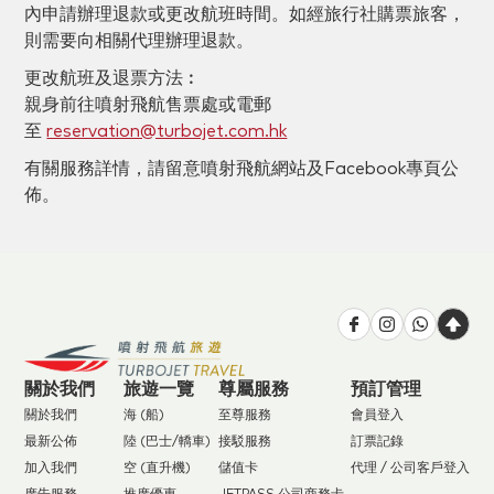
內申請辦理退款或更改航班時間。如經旅行社購票旅客，
則需要向相關代理辦理退款。
更改航班及退票方法︰
親身前往噴射飛航售票處或電郵
至
reservation@turbojet.com.hk
有關服務詳情，請留意噴射飛航網站及Facebook專頁公
佈。
關於我們
旅遊一覽
尊屬服務
預訂管理
關於我們
海 (船)
至尊服務
會員登入
最新公佈
陸 (巴士/轎車)
接駁服務
訂票記錄
加入我們
空 (直升機)
儲值卡
代理 / 公司客戶登入