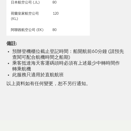
日本航空公司 (JL)
80
荷蘭皇家航空公司
120
(KL)
阿聯酋航空公司 (EK)
80
備註:
預辦登機櫃位截止登記時間：船開航前60分鐘 (請預先
查閱可配合航機時間之船期)
乘客抵達海天客運碼頭時必須有上述最少中轉時間作
轉乘航機
此服務只適用於直航航班
以上資料如有任何變更，恕不另行通知。