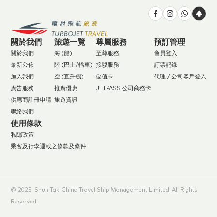
關於我們
旅遊一覽
尊屬服務
預訂管理
關於我們
海 (船)
至尊服務
會員登入
最新公佈
陸 (巴士/轎車)
接駁服務
訂票記錄
加入我們
空 (直升機)
儲值卡
代理 / 公司客戶登入
廣告服務
推廣優惠
JETPASS 公司商務卡
供應商註冊申請
旅遊資訊
聯絡我們
使用條款
私隱政策
乘客及行李運載之條款及條件
© 2025 Shun Tak-China Travel Ship Management Limited. All Rights
Reserved.