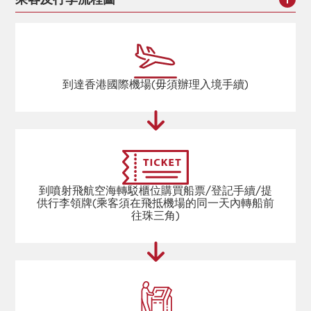
乘客及行李流程圖
到達香港國際機場(毋須辦理入境手續)
到噴射飛航空海轉駁櫃位購買船票/登記手續/提
供行李領牌(乘客須在飛抵機場的同一天內轉船前
往珠三角)