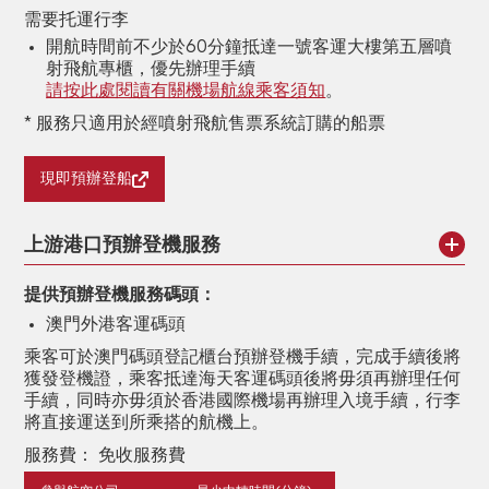
需要托運行李
開航時間前不少於60分鐘抵達一號客運大樓第五層噴
射飛航專櫃，優先辦理手續
請按此處閱讀有關機場航線乘客須知
。
* 服務只適用於經噴射飛航售票系統訂購的船票
現即預辦登船
上游港口預辦登機服務
提供預辦登機服務碼頭：
澳門外港客運碼頭
乘客可於澳門碼頭登記櫃台預辦登機手續，完成手續後將
獲發登機證，乘客抵達海天客運碼頭後將毋須再辦理任何
手續，同時亦毋須於香港國際機場再辦理入境手續，行李
將直接運送到所乘搭的航機上。
服務費： 免收服務費