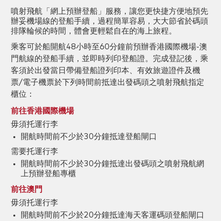
噴射飛航「網上預辦登船」服務，讓您更快捷方便地預先
辦妥機場線的登船手續，過程簡單容易，大大節省於碼頭
排隊輪候的時間，體會更輕鬆自在的海上旅程。
乘客可於船開航48小時至60分鐘前預辦香港國際機場-澳
門航線的登船手續，並即時列印登船證。完成登記後，乘
客須於出發當日帶備登船證列印本、有效旅遊證件及機
票/電子機票於下列時間前抵達出發碼頭之噴射飛航指定
櫃位：
前往香港國際機場
毋須托運行李
開航時間前不少於30分鐘抵達登船閘口
需要托運行李
開航時間前不少於30分鐘抵達出發碼頭之噴射飛航網
上預辦登船專櫃
前往澳門
毋須托運行李
開航時間前不少於20分鐘抵達海天客運碼頭登船閘口