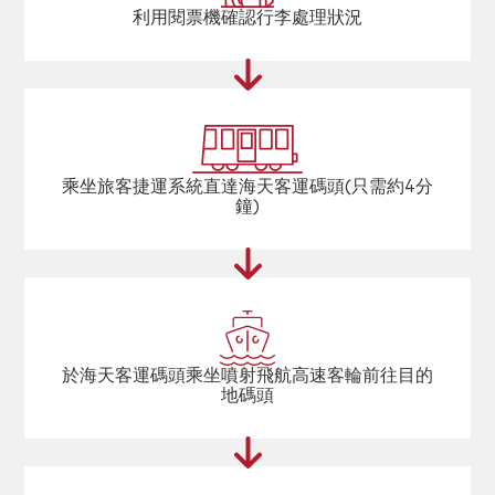
利用閱票機確認行李處理狀況
乘坐旅客捷運系統直達海天客運碼頭(只需約4分
鐘)
於海天客運碼頭乘坐噴射飛航高速客輪前往目的
地碼頭