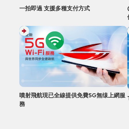
一拍即過 支援多種支付方式
噴射飛航現已全線提供免費5G無缐上網服
務