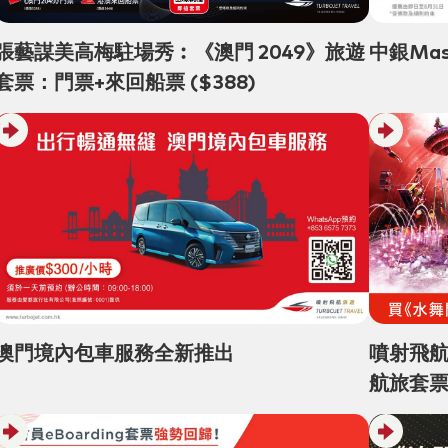
張藝謀美高梅駐場秀︰《澳門 2049》旅遊
中銀Mas
套票：門票+來回船票 ($388)
噴射飛航
澳門境內包車服務全新推出
航旅套