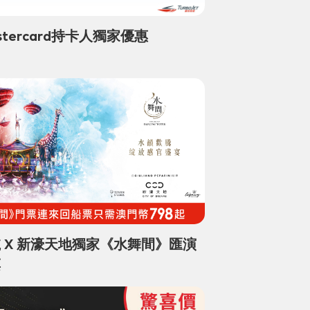
tercard持卡人獨家優惠
 X 新濠天地獨家《水舞間》匯演
票