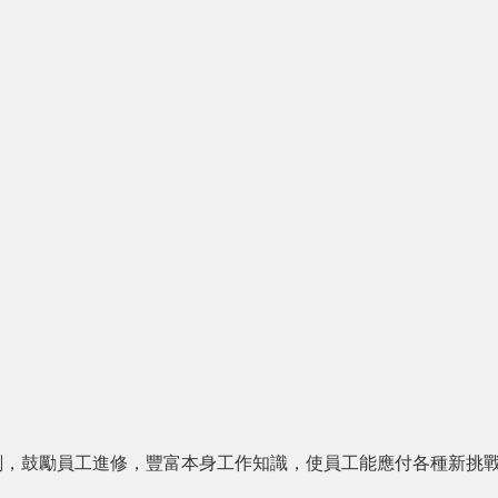
劃，鼓勵員工進修，豐富本身工作知識，使員工能應付各種新挑