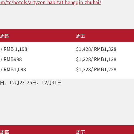
om/tc/hotels/artyzen-habitat-hengqin-zhuhai/
周四
周五
8/ RMB 1,198
$1,428/ RMB1,328
8/ RMB998
$1,228/ RMB1,128
8/ RMB1,098
$1,328/ RMB1,228
2日、12月23-25日、12月31日
周四
周五