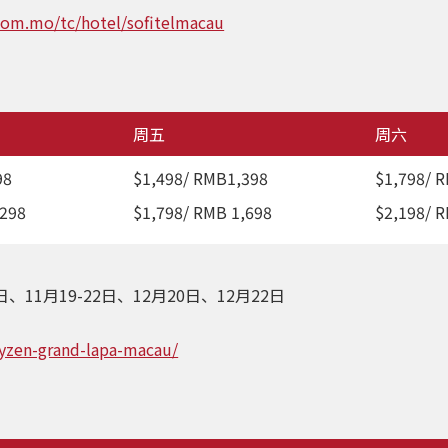
com.mo/tc/hotel/sofitelmacau
周五
周六
98
$1,498/ RMB1,398
$1,798/ 
,298
$1,798/ RMB 1,698
$2,198/ 
7日、11月19-22日、12月20日、12月22日
yzen-grand-lapa-macau/