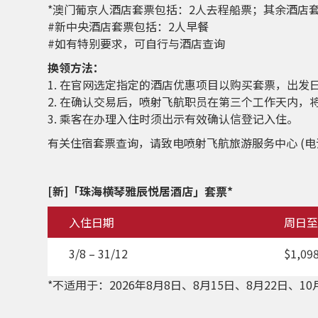
*澳门葡京人酒店套票包括：2人去程船票；其余酒店
#新中央酒店套票包括：2人早餐
#如有特别要求，可自行与酒店查询
换领方法：
1. 在官网选定指定的酒店优惠项目以购买套票，出发
2. 在确认交易后，喷射飞航职员在第三个工作天内，
3. 乘客在办理入住时须出示有效确认信登记入住。
有关住宿套票查询，请致电喷射飞航旅游服务中心 (电话︰+85
[
新
]「珠海横琴雅辰悦居酒店」
套票*
入住日期
周日至
3/8 – 31/12
$1,098
*不适用于：2026年8月8日、8月15日、8月22日、10月1