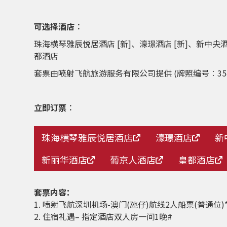
可选择酒店︰
珠海横琴雅辰悦居酒店 [新]、濠璟酒店 [新]、新
都酒店
套票由喷射飞航旅游服务有限公司提供 (牌照编号︰354
立即订票︰
珠海横琴雅辰悦居酒店
濠璟酒店
新
新丽华酒店
葡京人酒店
皇都酒店
套票内容：
1. 喷射飞航深圳机场-澳门(氹仔)航线2人船票(普通位)
2. 住宿礼遇– 指定酒店双人房一间1晚#