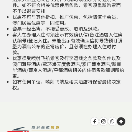
件。如不符合相关优惠使用条款，乘客须重新购票而
不予以退票安排。
优惠不可与其他折扣、推广优惠，包括储值卡会员、
澳门居民优惠等一同使用。
套票一经出售，不接受更改、取消及退款。
客人在办理入住时须出示有效确认信(备注酒店入住确
认编号)登记入住。未能出示有效确认信将导致预订调
整为酒店公布的正常房价，且必须在办理入住时付
款。
优惠须受喷射飞航乘客及行李运载之条款及条件以及
澳门雅辰酒店/鹭环海天度假酒店/澳门葡京酒店/新丽
华酒店/葡京人酒店/皇都酒店相关的住宿条款细则所约
束。
如有任何争议，喷射飞航及相关酒店将保留最终决定
权。