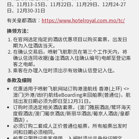
日、11月13-15日、11月22日、11月29日、12月24-27
日、12月30-31日
有关皇都酒店︰
https://www.hotelroyal.com.mo/tc/
换领方法
：
在官网选定指定的酒店优惠项目以购买套票，出发日
期为入住酒店当天。
在确认交易后，喷射飞航职员在第三个工作天内，将
确认信连同收据(备注酒店入住确认编号)电邮至登记乘
客之电邮。
乘客在办理入住时须出示有效确认信登记入住。
条款及细则
优惠适用于喷射飞航网站订购港澳航线 香港(上环) <>
澳门(外港/凼仔)航线eBoarding来回船票(普通位)，航
班出发日期必须为即日至12月31日。
订购时须选定相关酒店套票，(澳门雅辰酒店/鹭环海天
度假酒店/澳门葡京酒店/新丽华酒店/葡京人酒店/皇都
酒店) 。
必须订购二套成人正价普通位船票，所有船票出发时
间和日期必须相同。
船票只限登记乘客使用，入闸时须出示身份证明文