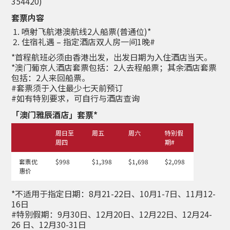
354420)
套票内容
喷射飞航港澳航线2人船票(普通位)*
住宿礼遇 – 指定酒店双人房一间1晚#
*首程航班必须由香港出发，出发日期为入住酒店当天。
*澳门葡京人酒店套票包括：2人去程船票；其余酒店套票
包括：2人来回船票。
#套票须于入住最少七天前预订
#如有特别要求，可自行与酒店查询
「澳门雅辰酒店」套票*
周日至
周五
周六
特别假
周四
期#
套票优
$998
$1,398
$1,698
$2,098
惠价
*不适用于指定日期：8月21-22日、10月1-7日、11月12-
16日
#特别假期：9月30日、12月20日、12月22日、12月24-
26 日、12月30-31日