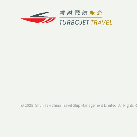
© 2025 Shun Tak-China Travel Ship Management Limited. All Rights R